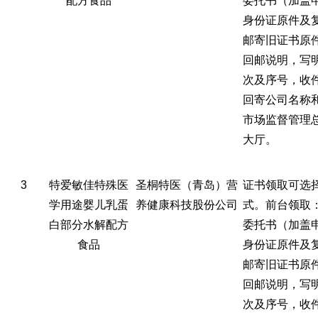
配方食品
委托书（加盖
身份证原件及
邮寄旧证书原
回邮说明，写
次及序号，收
回寄公司名称
市场监督管理
大厅。
3
特爱敏佳特殊医
圣桐特医（青岛）营
证书领取可选
学用途婴儿乳蛋
养健康科技股份公司
式。前台领取
白部分水解配方
委托书（加盖
食品
身份证原件及
邮寄旧证书原
回邮说明，写
次及序号，收