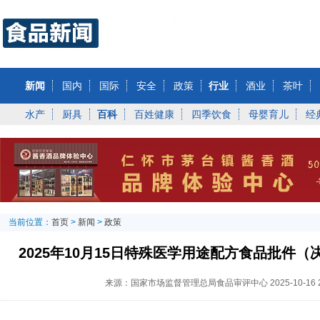
新闻
国内
国际
安全
政策
行业
酒业
茶叶
水产
厨具
百科
百姓健康
四季饮食
母婴育儿
经
当前位置：
首页
>
新闻
>
政策
2025年10月15日特殊医学用途配方食品批件
来源：国家市场监督管理总局食品审评中心
2025-10-16 