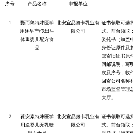
序号
产品名称
申报单位
1
甄而蔼特殊
医学
北安宜品努卡乳业有
证书领取可选
用途早产/低出生
限公司
式。前台领取
体重婴儿配方
食
委托书（加盖
品
身份证原件及
邮寄旧证书原
回邮说明，写
次及序号，收
回寄公司名称
市场
监督
管理
大厅。
2
葆安素特殊医学
北安宜品努卡乳业有
证书领取可选
用途婴儿无乳糖
限公司
式。前台领取