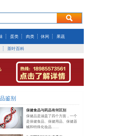
味
蛋类
肉类
休闲
果蔬
茶叶百科
品鉴别
保健食品与药品有何区别
保健品是涵盖了四个方面，一个
是保健食品、保健用品、保健器
械和特殊化妆品……