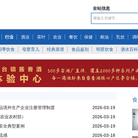
全站信息
行业
酒业
茶叶
农业
餐饮
保健
粮油
乳饮
调
四季饮食
母婴育儿
经典菜谱
食品鉴别
明星饮食
酒水百科
食
品境外生产企业注册管理制度
2026-03-19
（农业农村部）
2026-03-19
安全典型案例
2026-03-19
流感
2026-03-18