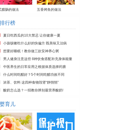
式腊肠的做法
五香烤鱼的做法
排行榜
夏日吃西瓜的10大禁忌 让你健康一夏
小孩咳嗽吃什么好的快偏方 既美味又治病
想要好睡眠！教你做三款安神养心粥
男人健身注意这些 8种饮食搭配补充身体能量
中医养生的日常应用之根据体质选择药膳
什么时间吃醋好？5个时间吃醋功效不同
浓茶、饮料 这四种食物毁肾“静悄悄”
酸奶怎么选？一招教你辨别最营养酸奶!
婴育儿