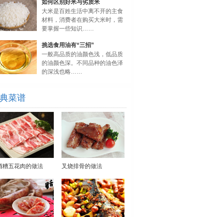
如何区别好米与劣质米
大米是百姓生活中离不开的主食
材料，消费者在购买大米时，需
要掌握一些知识……
挑选食用油有“三招”
一般高品质的油颜色浅，低品质
的油颜色深。不同品种的油色泽
的深浅也略……
典菜谱
酒糟五花肉的做法
叉烧排骨的做法