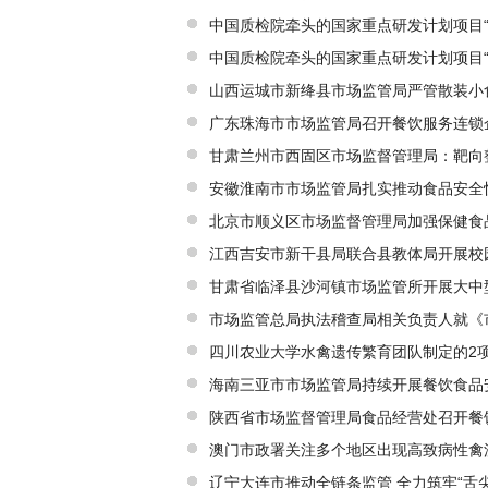
中国质检院牵头的国家重点研发计划项目
用”下设课题顺利通过绩效评价
中国质检院牵头的国家重点研发计划项目
用”下设课题顺利通过绩效评价
山西运城市新绛县市场监管局严管散装小
广东珠海市市场监管局召开餐饮服务连锁
定宣贯会
甘肃兰州市西固区市场监督管理局：靶向
安徽淮南市市场监管局扎实推动食品安全
北京市顺义区市场监督管理局加强保健食
江西吉安市新干县局联合县教体局开展校
甘肃省临泽县沙河镇市场监管所开展大中
市场监管总局执法稽查局相关负责人就《
者问
四川农业大学水禽遗传繁育团队制定的2
海南三亚市市场监管局持续开展餐饮食品安
陕西省市场监督管理局食品经营处召开餐
澳门市政署关注多个地区出现高致病性禽
辽宁大连市推动全链条监管 全力筑牢“舌