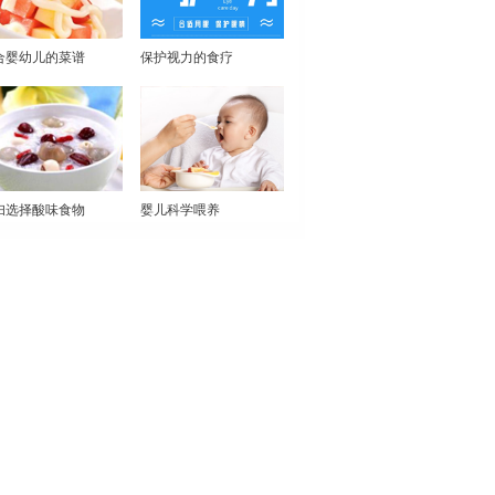
合婴幼儿的菜谱
保护视力的食疗
妇选择酸味食物
婴儿科学喂养