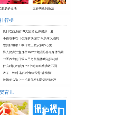
式腊肠的做法
五香烤鱼的做法
排行榜
夏日吃西瓜的10大禁忌 让你健康一夏
小孩咳嗽吃什么好的快偏方 既美味又治病
想要好睡眠！教你做三款安神养心粥
男人健身注意这些 8种饮食搭配补充身体能量
中医养生的日常应用之根据体质选择药膳
什么时间吃醋好？5个时间吃醋功效不同
浓茶、饮料 这四种食物毁肾“静悄悄”
酸奶怎么选？一招教你辨别最营养酸奶!
婴育儿