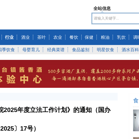
全站信息
行业
酒业
茶叶
农业
餐饮
保健
粮油
乳饮
调
四季饮食
母婴育儿
经典菜谱
食品鉴别
明星饮食
酒水百科
食
2025年度立法工作计划》的通知（国办
2025〕17号）