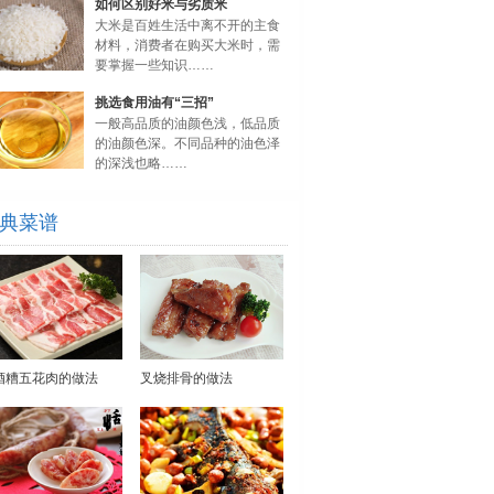
如何区别好米与劣质米
大米是百姓生活中离不开的主食
材料，消费者在购买大米时，需
要掌握一些知识……
挑选食用油有“三招”
一般高品质的油颜色浅，低品质
的油颜色深。不同品种的油色泽
的深浅也略……
典菜谱
酒糟五花肉的做法
叉烧排骨的做法