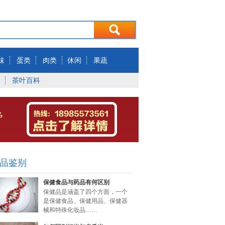
味
蛋类
肉类
休闲
果蔬
茶叶百科
品鉴别
保健食品与药品有何区别
保健品是涵盖了四个方面，一个
是保健食品、保健用品、保健器
械和特殊化妆品……