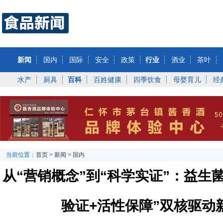
新闻
国内
国际
安全
政策
行业
酒业
茶叶
水产
厨具
百科
百姓健康
四季饮食
母婴育儿
经
当前位置：
首页
>
新闻
>
国内
从“营销概念”到“科学实证”：益生
验证+活性保障”双核驱动