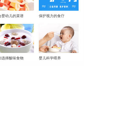
合婴幼儿的菜谱
保护视力的食疗
妇选择酸味食物
婴儿科学喂养