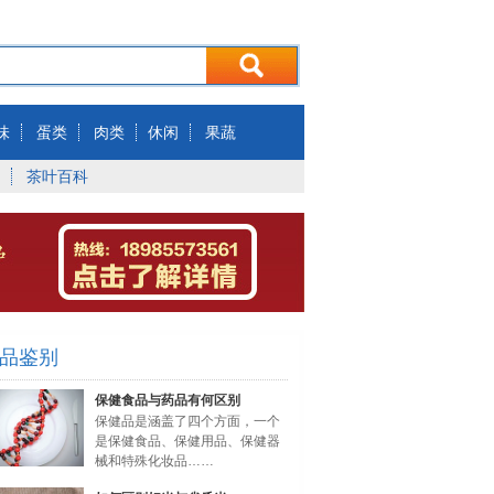
味
蛋类
肉类
休闲
果蔬
茶叶百科
品鉴别
保健食品与药品有何区别
保健品是涵盖了四个方面，一个
是保健食品、保健用品、保健器
械和特殊化妆品……