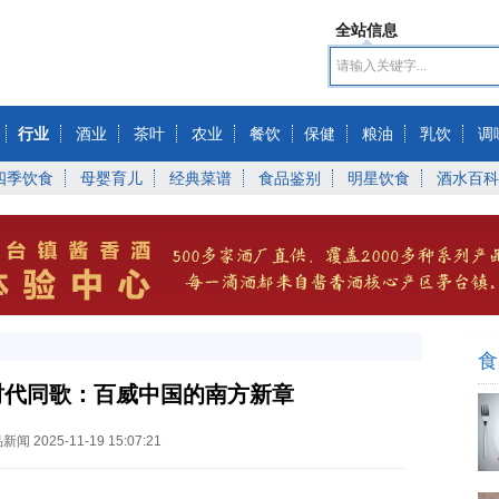
全站信息
行业
酒业
茶叶
农业
餐饮
保健
粮油
乳饮
调
四季饮食
母婴育儿
经典菜谱
食品鉴别
明星饮食
酒水百科
食
时代同歌：百威中国的南方新章
品新闻
2025-11-19 15:07:21