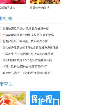
式腊肠的做法
五香烤鱼的做法
排行榜
夏日吃西瓜的10大禁忌 让你健康一夏
小孩咳嗽吃什么好的快偏方 既美味又治病
想要好睡眠！教你做三款安神养心粥
男人健身注意这些 8种饮食搭配补充身体能量
中医养生的日常应用之根据体质选择药膳
什么时间吃醋好？5个时间吃醋功效不同
浓茶、饮料 这四种食物毁肾“静悄悄”
酸奶怎么选？一招教你辨别最营养酸奶!
婴育儿