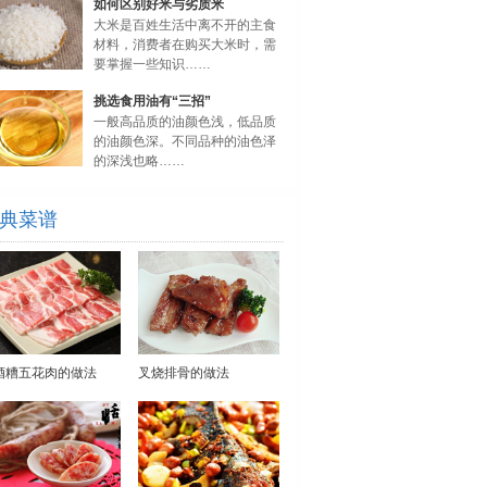
如何区别好米与劣质米
大米是百姓生活中离不开的主食
材料，消费者在购买大米时，需
要掌握一些知识……
挑选食用油有“三招”
一般高品质的油颜色浅，低品质
的油颜色深。不同品种的油色泽
的深浅也略……
典菜谱
酒糟五花肉的做法
叉烧排骨的做法