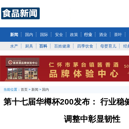
新闻
国内
国际
安全
政策
行业
酒业
茶叶
水产
厨具
百科
百姓健康
四季饮食
母婴育儿
经
当前位置：
首页
>
新闻
>
国内
第十七届华樽杯200发布： 行业
调整中彰显韧性