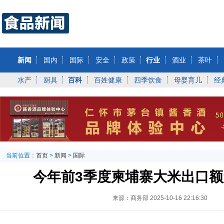
新闻
国内
国际
安全
政策
行业
酒业
茶叶
水产
厨具
百科
百姓健康
四季饮食
母婴育儿
经
当前位置：
首页
>
新闻
>
国际
今年前3季度柬埔寨大米出口额
来源：商务部
2025-10-16 22:16:30