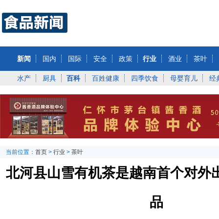
新闻
国内
国际
安全
政策
行业
酒业
茶叶
水产
厨具
百科
百姓健康
四季饮食
母婴育儿
经
当前位置：
首页
>
行业
>
茶叶
北河县山雪有机茶是越南首个对外
品